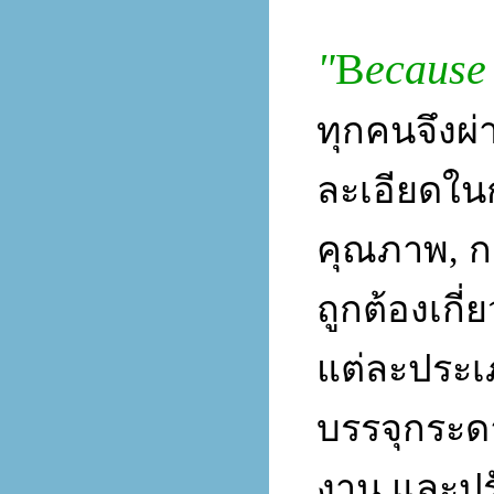
"
B
ecause
ทุกคนจึงผ
ละเอียดใน
คุณภาพ,
ก
ถูกต้องเก
แต่ละประเภ
บรรจุกระด
งาน และปรั