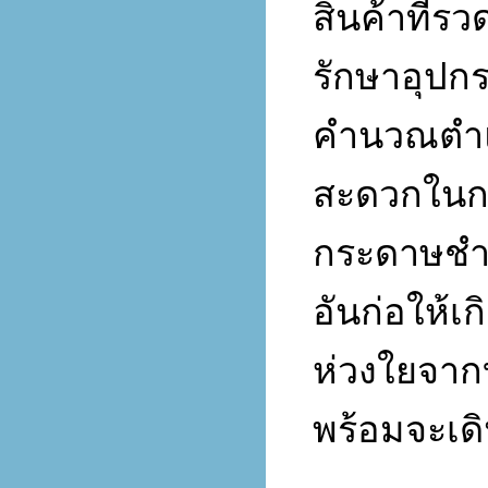
สินค้าที่ร
รักษาอุปก
คำนวณตำแ
สะดวกในก
กระดาษชำ
อันก่อให้เ
ห่วงใยจากบร
พร้อมจะเดิ