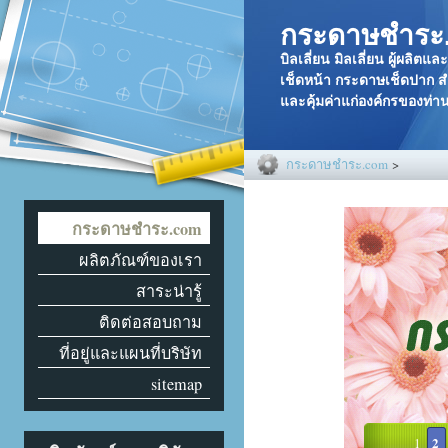
กระดาษชำระ
บิลเลี่ยน มิลเลี่ยน ผู้ผล
เช็ดหน้า กระดาษเช็ดปาก สำ
และคุ้มค่าแก่องค์กรของท่
กระดาษชำระ.com
>
กระดาษชำระ.com
ผลิตภัณฑ์ของเรา
สาระน่ารู้
ติดต่อสอบถาม
ที่อยู่และแผนที่บริษัท
sitemap
2
1